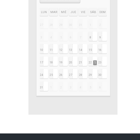
LUN
MAR
MIÉ
JUE
VIE
SÁB
DOM
27
28
29
30
31
1
2
3
4
5
6
7
8
9
10
11
12
13
14
15
16
17
18
19
20
21
22
1
23
24
25
26
27
28
29
30
31
1
2
3
4
5
6