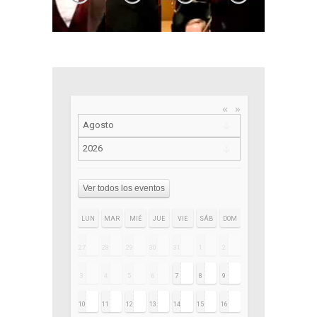
«
»
Ver todos los eventos
LUN
MAR
MIÉ
JUE
VIE
SÁB
DOM
27
28
29
30
31
1
2
3
4
5
6
7
8
9
10
11
12
13
14
15
16