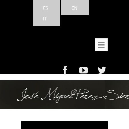
ES
EN
IT