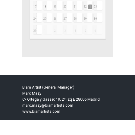
17
18
19
20
21
22
1
23
24
25
26
27
28
29
30
31
1
2
3
4
5
6
Biam Artist (General Manager)
Marc Mazy
C/ Ortega y Gasset 19, 2º izq E 28006 Madrid
marc.mazy@biamartists.com
www.biamartists.com